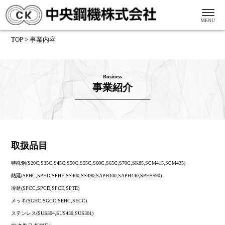
TOP > 事業内容
Business
事業紹介
取扱品目
特殊鋼(S20C,S35C,S45C,S50C,S55C,S60C,S65C,S70C,SK85,SCM415,SCM435)
熱延(SPHC,SPHD,SPHE,SS400,SS490,SAPH400,SAPH440,SPFH590)
冷延(SPCC,SPCD,SPCE,SPTE)
メッキ(SGHC,SGCC,SEHC,SECC)
ステンレス(SUS304,SUS430,SUS301)