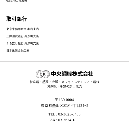
他約70社 敬称略
取引銀行
東京東信用金庫 本所支店
三井住友銀行 錦糸町支店
きらぼし銀行 錦糸町支店
日本政策金融公庫
特殊鋼・熱延・冷延・メッキ・ステンレス・鋼線
薄鋼板・帯鋼の加工販売
〒130-0004
東京都墨田区本所4丁目24−2
TEL : 03-3625-5436
FAX : 03-3624-1883