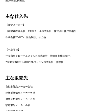
銅(条製品,板製品)
主な仕入先
【高炉メーカー】
日本製鉄株式会社、JFEスチール株式会社、株式会社神戸製鋼所、
株式会社POSCO、宝山鋼鉄、その他
【一次商社】
住友商事グローバルメタルズ株式会社、神鋼商事株式会社、
POSCO INTERNATIONALジャパン株式会社、他数社
主な販売先
自動車部品メーカー各社
建機重機部品メーカー各社
建機資材部品メーカー各社
家電部品メーカー各社